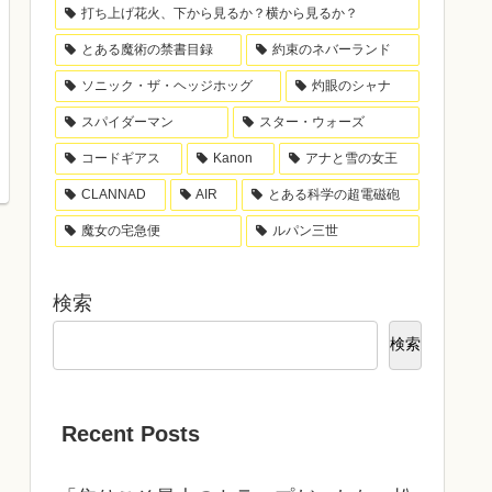
打ち上げ花火、下から見るか？横から見るか？
とある魔術の禁書目録
約束のネバーランド
ソニック・ザ・ヘッジホッグ
灼眼のシャナ
スパイダーマン
スター・ウォーズ
コードギアス
Kanon
アナと雪の女王
CLANNAD
AIR
とある科学の超電磁砲
魔女の宅急便
ルパン三世
検索
検索
Recent Posts