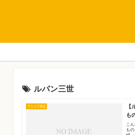
ルパン三世
【
アニメで英語
も
こん
もの
城』