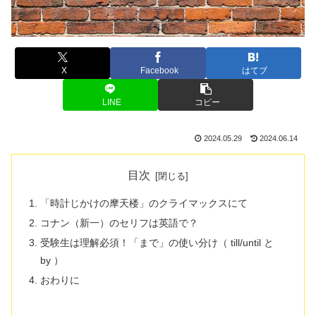
X
Facebook
はてブ
LINE
コピー
2024.05.29
2024.06.14
目次
「時計じかけの摩天楼」のクライマックスにて
コナン（新一）のセリフは英語で？
受験生は理解必須！「まで」の使い分け（ till/until と
by ）
おわりに