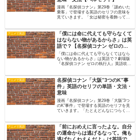
漫画『名探偵コナン』第29巻「謎めいた
乗客」で登場する英語のセリフの意味を
見ていきます。「女は秘密を着飾って美
しくなるんだから」この記事では、『名
探偵コナン』のこちらのセリフを扱いま
す。It’s a big secret. I’m sorr...
「僕には命に代えても守らなくて
アニメで英語
はならない物があるからさ」は英
語で？【名探偵コナン ゼロの執
行人】
「僕には命に代えても守らなくてはなら
ない物があるからさ」は英語で？劇場版
『名探偵コナン ゼロの執行人』英語吹き
替え版のセリフを見ていきます。劇場版
『名探偵コナン ゼロの執行人』にて、小
五郎が逮捕された直後。喫茶ポアロ前で
名探偵コナン「大阪”3つのK”事
アニメで英語
のコナンと安室さんの...
件」英語のセリフの単語・文法・
意味
漫画『名探偵コナン』第29巻「大阪”3つ
のK”事件」で登場する英語のセリフを見
ていきます。「たとえどんなにつらく悲
しい事があったとしても」今回はこちら
のセリフを扱います。Stop it, Ray…
Even if you are facin...
「前におめえに言ったよな。自分
アニメで英語
の運命からは逃げるなって。俺も
逃げたくねえんだよ」は英語で？