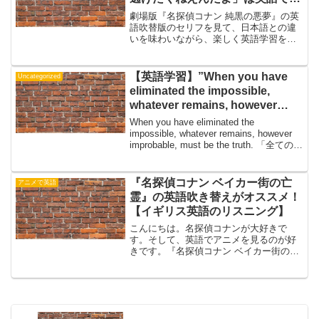
【名探偵コナン 純黒の悪夢】
劇場版『名探偵コナン 純黒の悪夢』の英
語吹替版のセリフを見て、日本語との違
いを味わいながら、楽しく英語学習をし
ていきます。「前におめえに言ったよ
な。自分の運命からは逃げるなって。俺
も逃げたくねえんだよ」は英語で？今回
【英語学習】”When you have
Uncategorized
のセリフはこちら。コナン...
eliminated the impossible,
whatever remains, however
improbable, must be the
When you have eliminated the
truth.”の意味
impossible, whatever remains, however
improbable, must be the truth. 「全ての不
可能を消去して、最後に残ったものが...
『名探偵コナン ベイカー街の亡
アニメで英語
霊』の英語吹き替えがオススメ！
【イギリス英語のリスニング】
こんにちは。名探偵コナンが大好きで
す。そして、英語でアニメを見るのが好
きです。『名探偵コナン ベイカー街の亡
霊』英語吹き替えのススメ劇場版『名探
偵コナン ベイカー街の亡霊』は、屈指の
人気作品ですね。本作は野沢尚（のざわ
ひさし）さんという、...