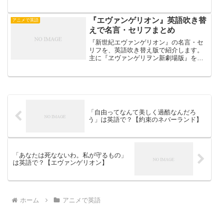
映画『ヱヴァンゲリヲン新劇場版:序』よ
り、綾波レイの名言を扱います。碇シン
ジ： これで… あ… これで… 死ぬかも
『エヴァンゲリオン』英語吹き替
アニメで英語
しれないね 綾波レ...
えで名言・セリフまとめ
『新世紀エヴァンゲリオン』の名言・セ
リフを、英語吹き替え版で紹介します。
主に『ヱヴァンゲリヲン新劇場版』を扱
います。ヱヴァンゲリヲン新劇場版:序
「逃げちゃダメだ」「やります。僕が乗
ります」逃げちゃダメだ 逃げちゃダメ
だ 逃げちゃダメだ 逃げ...
「自由ってなんて美しく過酷なんだろ
う」は英語で？【約束のネバーランド】
「あなたは死なないわ。私が守るもの」
は英語で？【エヴァンゲリオン】
ホーム
アニメで英語