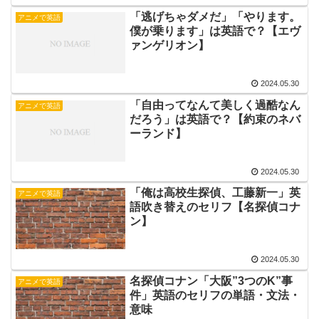
「逃げちゃダメだ」「やります。
アニメで英語
僕が乗ります」は英語で？【エヴ
ァンゲリオン】
2024.05.30
「自由ってなんて美しく過酷なん
アニメで英語
だろう」は英語で？【約束のネバ
ーランド】
2024.05.30
「俺は高校生探偵、工藤新一」英
アニメで英語
語吹き替えのセリフ【名探偵コナ
ン】
2024.05.30
名探偵コナン「大阪”3つのK”事
アニメで英語
件」英語のセリフの単語・文法・
意味